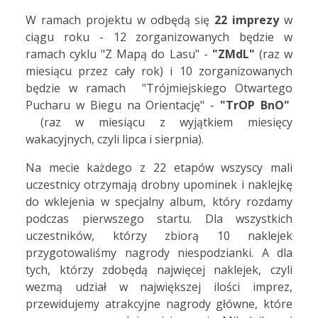
W ramach projektu w odbędą się
22 imprezy
w
ciągu roku - 12 zorganizowanych będzie w
ramach cyklu "Z Mapą do Lasu" -
"ZMdL"
(raz w
miesiącu przez cały rok) i 10 zorganizowanych
będzie w ramach "Trójmiejskiego Otwartego
Pucharu w Biegu na Orientację" -
"TrOP BnO"
(raz w miesiącu z wyjątkiem miesięcy
wakacyjnych, czyli lipca i sierpnia).
Na mecie każdego z 22 etapów wszyscy mali
uczestnicy otrzymają drobny upominek i naklejkę
do wklejenia w specjalny album, który rozdamy
podczas pierwszego startu. Dla wszystkich
uczestników, którzy zbiorą 10 naklejek
przygotowaliśmy nagrody niespodzianki. A dla
tych, którzy zdobędą najwięcej naklejek, czyli
wezmą udział w największej ilości imprez,
przewidujemy atrakcyjne nagrody główne, które