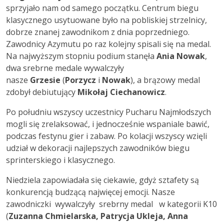
sprzyjało nam od samego początku. Centrum biegu
klasycznego usytuowane było na pobliskiej strzelnicy,
dobrze znanej zawodnikom z dnia poprzedniego.
Zawodnicy Azymutu po raz kolejny spisali się na medal.
Na najwyższym stopniu podium stanęła
Ania Nowak
,
dwa srebrne medale wywalczyły
nasze
Grzesie
(
Porzycz
i
Nowak
), a brązowy medal
zdobył debiutujący
Mikołaj Ciechanowicz
.
Po południu wszyscy uczestnicy Pucharu Najmłodszych
mogli się zrelaksować, i jednocześnie wspaniale bawić,
podczas festynu gier i zabaw. Po kolacji wszyscy wzięli
udział w dekoracji najlepszych zawodników biegu
sprinterskiego i klasycznego.
Niedziela zapowiadała się ciekawie, gdyż sztafety są
konkurencją budzącą najwięcej emocji. Nasze
zawodniczki wywalczyły srebrny medal w kategorii K10
(
Zuzanna Chmielarska, Patrycja Ukleja, Anna