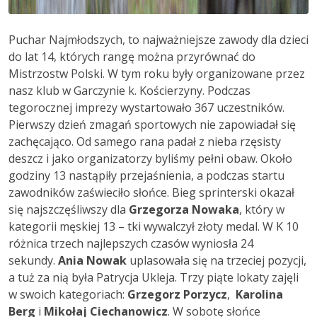
Puchar Najmłodszych, to najważniejsze zawody dla dzieci
do lat 14, których rangę można przyrównać do
Mistrzostw Polski. W tym roku były organizowane przez
nasz klub w Garczynie k. Kościerzyny. Podczas
tegorocznej imprezy wystartowało 367 uczestników.
Pierwszy dzień zmagań sportowych nie zapowiadał się
zachęcająco. Od samego rana padał z nieba rzęsisty
deszcz i jako organizatorzy byliśmy pełni obaw. Około
godziny 13 nastąpiły przejaśnienia, a podczas startu
zawodników zaświeciło słońce. Bieg sprinterski okazał
się najszczęśliwszy dla
Grzegorza Nowaka
, który w
kategorii męskiej 13 – tki wywalczył złoty medal. W K 10
różnica trzech najlepszych czasów wyniosła 24
sekundy.
Ania Nowak
uplasowała się na trzeciej pozycji,
a tuż za nią była Patrycja Ukleja. Trzy piąte lokaty zajęli
w swoich kategoriach:
Grzegorz Porzycz
,
Karolina
Berg
i
Mikołaj Ciechanowicz
. W sobotę słońce